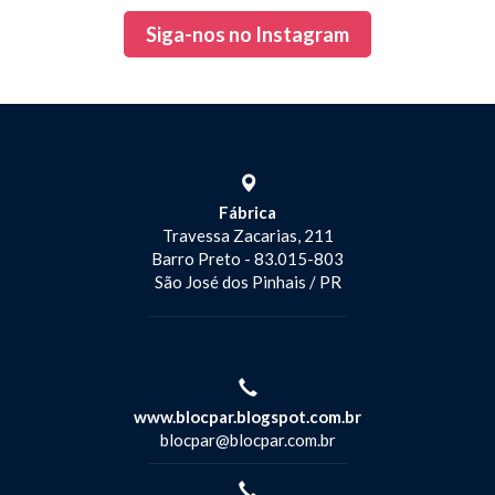
Siga-nos no Instagram
Fábrica
Travessa Zacarias, 211
Barro Preto
- 83.015-803
São José dos Pinhais
/ PR
www.blocpar.blogspot.com.br
blocpar@blocpar.com.br