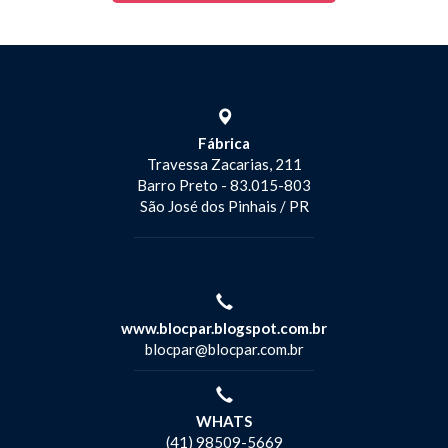
Fábrica
Travessa Zacarias, 211
Barro Preto
- 83.015-803
São José dos Pinhais
/ PR
www.blocpar.blogspot.com.br
blocpar@blocpar.com.br
WHATS
(41) 98509-5669